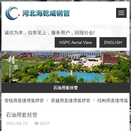
T
o
g
诚信为本，信誉至上，服务用户，回报社会!
g
l
HSPC Aerial View
ENGLISH
e
n
a
v
i
g
a
石油用套丝管
t
i
管线用直缝埋弧焊管
穿越用直缝埋弧焊管
结构用直缝埋弧
o
n
石油用套丝管
2021-04-29
6037