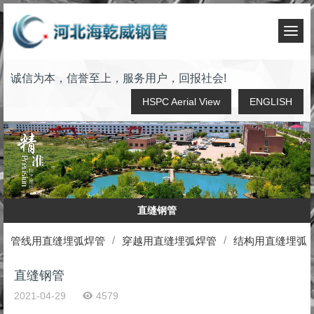
T
o
g
诚信为本，信誉至上，服务用户，回报社会!
g
l
HSPC Aerial View
ENGLISH
e
n
a
v
i
g
a
直缝钢管
t
i
管线用直缝埋弧焊管
穿越用直缝埋弧焊管
结构用直缝埋弧
o
n
直缝钢管
2021-04-29
4579